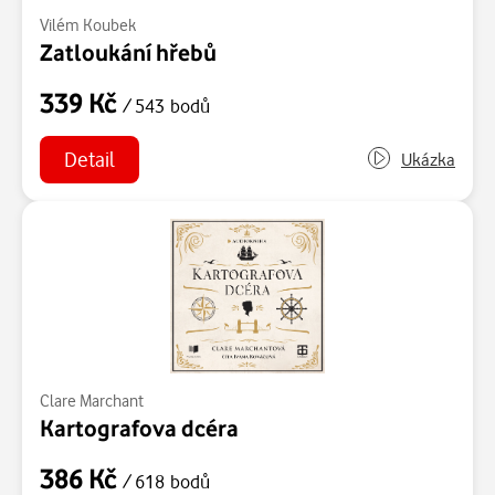
Vilém Koubek
Zatloukání hřebů
339 Kč
/ 543 bodů
Detail
Ukázka
Clare Marchant
Kartografova dcéra
386 Kč
/ 618 bodů