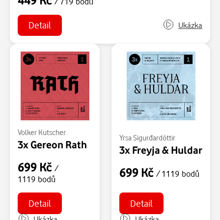
/ 719 bodů
Detail
Ukázka
Volker Kutscher
Yrsa Sigurđardóttir
3x Gereon Rath
3x Freyja & Huldar
699 Kč
/
699 Kč
/ 1119 bodů
1119 bodů
Detail
Detail
Ukázka
Ukázka