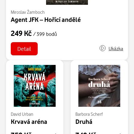
Miroslav Žamboch
Agent JFK – Hořící andělé
249 Kč
/ 399 bodů
Detail
Ukázka
David Urban
Barbora Scherf
Krvavá aréna
Druhá