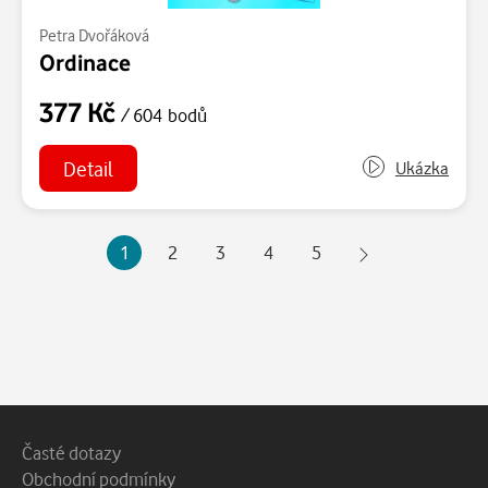
Petra Dvořáková
Ordinace
377 Kč
/ 604 bodů
Detail
Ukázka
1
2
3
4
5
Patička webu
Vedlejší navigace
Časté dotazy
Obchodní podmínky