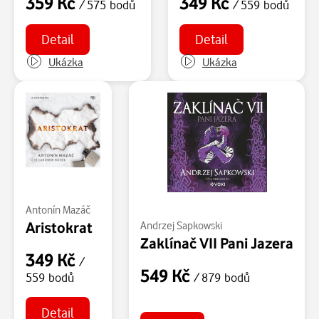
359 Kč
349 Kč
/ 575 bodů
/ 559 bodů
Detail
Detail
Ukázka
Ukázka
Antonín Mazáč
Aristokrat
Andrzej Sapkowski
Zaklínač VII Pani Jazera
349 Kč
/
549 Kč
/ 879 bodů
559 bodů
Detail