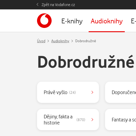
Zpět na Vodafone.cz
E-knihy
Audioknihy
E
Úvod
Audioknihy
Dobrodružné
Dobrodružné
Kategorie
Právě vyšlo
Doporučen
(24)
Dějiny, fakta a
Fantasy a sc
(870)
historie