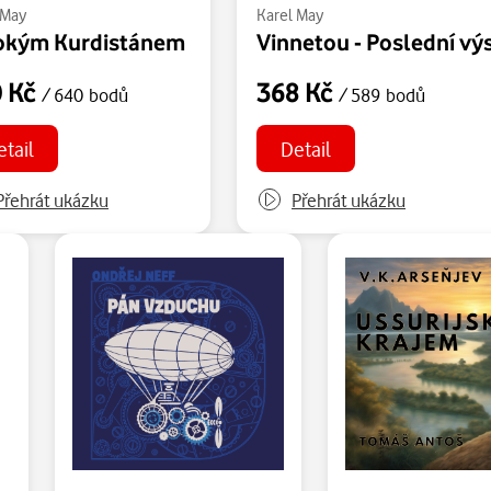
 May
Karel May
okým Kurdistánem
Vinnetou - Poslední výs
0 Kč
368 Kč
/ 640 bodů
/ 589 bodů
etail
Detail
Přehrát ukázku
Přehrát ukázku