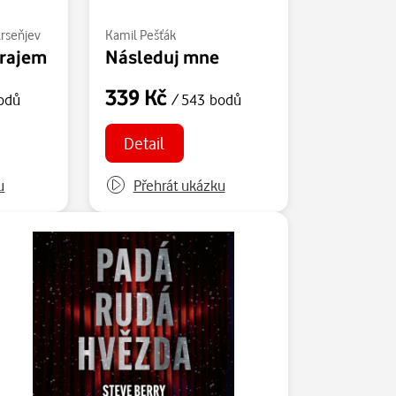
Arseňjev
Kamil Pešťák
krajem
Následuj mne
339 Kč
odů
/ 543 bodů
Detail
u
Přehrát ukázku