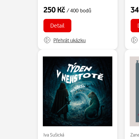
250 Kč
34
/ 400 bodů
Detail
Přehrát ukázku
Iva Sušická
Zan