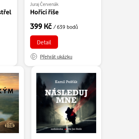
Juraj Červenák
třel
Hořící říše
399 Kč
/ 639 bodů
Detail
Přehrát ukázku