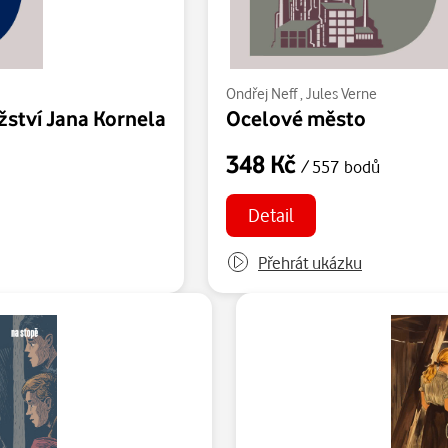
Ondřej Neff
,
Jules Verne
ství Jana Kornela
Ocelové město
348 Kč
/ 557 bodů
Detail
Přehrát ukázku