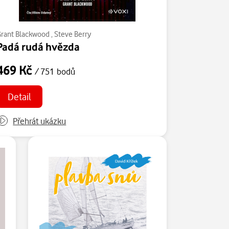
Grant Blackwood
,
Steve Berry
Padá rudá hvězda
469 Kč
/ 751 bodů
Detail
Přehrát ukázku