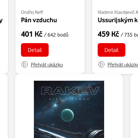
Ondřej Neff
Vladimir Klavdijevič 
y
Pán vzduchu
Ussurijským 
401 Kč
459 Kč
/ 642 bodů
/ 735 b
Detail
Detail
Přehrát ukázku
Přehrát ukázk