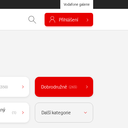
Vodafone galerie
Přihlášení
Dobrodružné
(350)
(263)
lný
Další kategorie
(1)