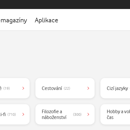
-magazíny
Aplikace
é
Cestování
Cizí jazyky
(19)
(22)
Filozofie a
Hobby a vo
i-fi
(710)
(300)
náboženství
čas