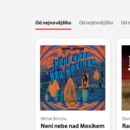
Od nejnovějšího
Od nejlevnějšího
Od n
Michal Březina
Davi
Není nebe nad Mexikem
Ra