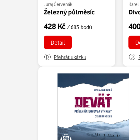
Juraj Červenák
Karel
Železný půlměsíc
Div
428 Kč
40
/ 685 bodů
Detail
D
Přehrát ukázku