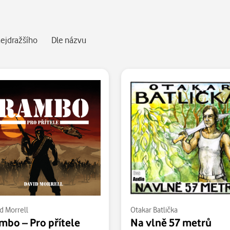
ejdražšího
Dle názvu
d Morrell
Otakar Batlička
mbo – Pro přítele
Na vlně 57 metrů