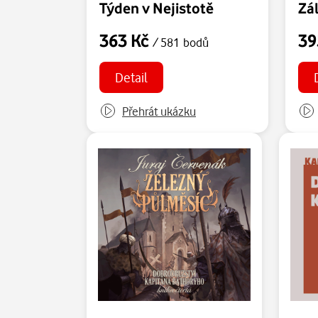
Týden v Nejistotě
Zá
363 Kč
39
/ 581 bodů
Detail
Přehrát ukázku