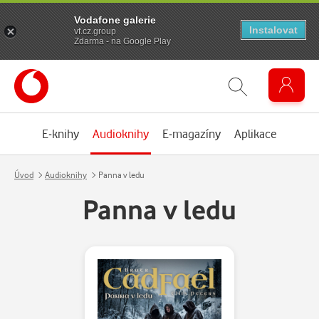
Vodafone galerie
Instalovat
vf.cz.group
Zdarma - na Google Play
E-knihy
Audioknihy
E-magazíny
Aplikace
Úvod
Audioknihy
Panna v ledu
Panna v ledu