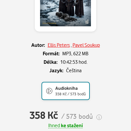
Autor:
Ellis Peters
,
Pavel Soukup
Formát:
MP3,
622 MB
Délka:
10:42:53 hod.
Jazyk:
Čeština
Audiokniha
358 Kč / 573 bodů
358 Kč
/ 573 bodů
Ihned
ke stažení