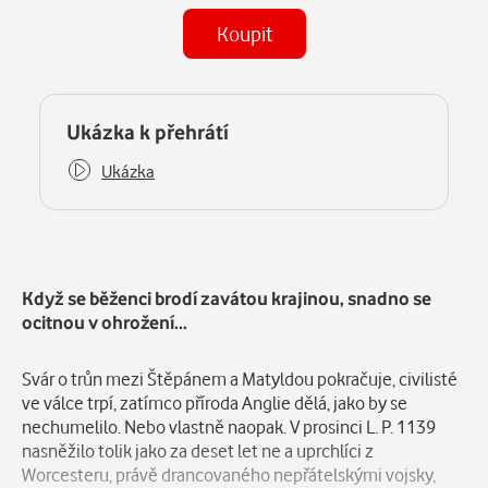
Koupit
(MP3)
Některé kapitoly již máte zakoupeny.
Ukázka k přehrátí
Ukázka
Popis
Když se běženci brodí zavátou krajinou, snadno se
ocitnou v ohrožení…
Svár o trůn mezi Štěpánem a Matyldou pokračuje, civilisté
ve válce trpí, zatímco příroda Anglie dělá, jako by se
nechumelilo. Nebo vlastně naopak. V prosinci L. P. 1139
nasněžilo tolik jako za deset let ne a uprchlíci z
Worcesteru, právě drancovaného nepřátelskými vojsky,