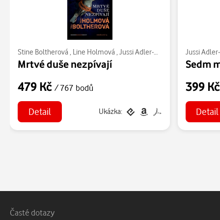
Stine Boltherová
,
Line Holmová
,
Jussi Adler-Olsen
Jussi Adler
Mrtvé duše nezpívají
Sedm m
479 Kč
399 K
/ 767 bodů
Detail
Detail
Ukázka:
Patička webu
Vedlejší navigace
Časté dotazy