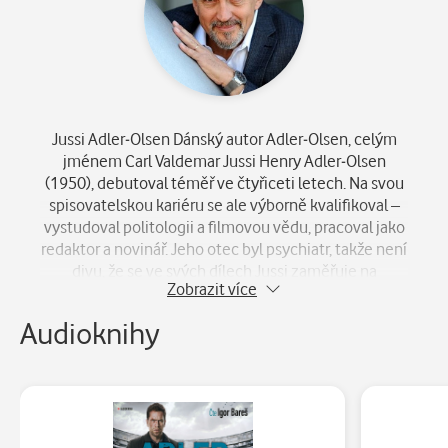
Jussi Adler-Olsen Dánský autor Adler-Olsen, celým
jménem Carl Valdemar Jussi Henry Adler-Olsen
(1950), debutoval téměř ve čtyřiceti letech. Na svou
spisovatelskou kariéru se ale výborně kvalifikoval –
vystudoval politologii a filmovou vědu, pracoval jako
redaktor a novinář. Jeho otec byl psychiatr, takže není
divu, že se ve svých dílech Jussi zaměřuje na
Zobrazit více
psychické a deviantní poruchy. Kriminální série o
kodaňském policejním oddělení Q dosud zahrnuje tři
Audioknihy
knihy: Žena v kleci, Zabijáci a Vzkaz v láhvi. Jeho knih
se prodalo přes tři miliony výtisků. Jussi Adler-Olsen
proslul svým výrokem, že e-knihy představují hrozbu
pro knižní trh. Šalamounsky se proto rozhodl, že
elektronické verze jeho knih budou k dispozici až půl
roku po vydání tištěné podoby.