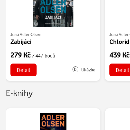
Jussi Adler-Olsen
Jussi Adler
Zabijáci
Chlorid
279 Kč
439 K
/ 447 bodů
Detail
Detail
Ukázka
E-knihy