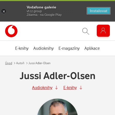
Vodafone galerie
Instalovat
vf.cz.group
Zdarma - na Google Play
E-knihy
Audioknihy
E-magazíny
Aplikace
Úvod
Autoři
Jussi Adler-Olsen
Jussi Adler-Olsen
Audioknihy
E-knihy